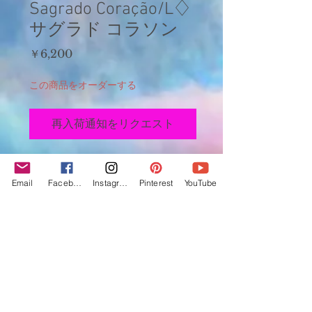
Sagrado Coração/L♢
サグラド コラソン
価
￥6,200
格
この商品をオーダーする
再入荷通知をリクエスト
カラー：サーモンベルベット×ウォーターブルー
ボンボン(Large)
Email
Facebook
Instagram
Pinterest
YouTube
・体の中心にある心臓の形をモチーフに生まれ
た
聖なるハートは常に暖かな炎に包まれていま
す。
感情の元にあるその事柄をハートが解決してく
れます。