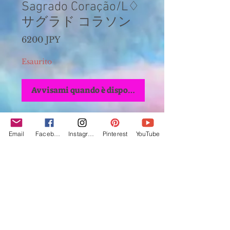
Sagrado Coração/L♢
サグラド コラソン
Prezzo
6200 JPY
Esaurito
Avvisami quando è disponibile
カラー：サーモンベルベット×ベージュボンボン
(Large)
Email
Facebook
Instagram
Pinterest
YouTube
・体の中心にある心臓の形をモチーフに生まれ
た
聖なるハートは常に暖かな炎に包まれていま
す。
感情の元にあるその事柄をハートが解決してく
れます。