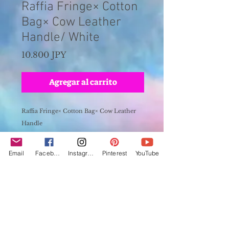
Raffia Fringe× Cotton
Bag× Cow Leather
Handle/ White
Precio
10.800 JPY
Agregar al carrito
Raffia Fringe× Cotton Bag× Cow Leather
Handle
ラフィアフリンジ×コットン × 牛レザー ハンド
ル
Email
Facebook
Instagram
Pinterest
YouTube
vertical 35cm(+fringe 5cm)
wdth 43cm
depth 10cm
handle 34cm