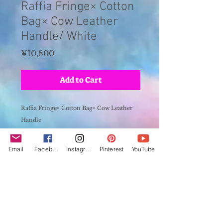
Raffia Fringe× Cotton
Bag× Cow Leather
Handle/ White
Price
¥10,800
Add to Cart
Raffia Fringe× Cotton Bag× Cow Leather
Handle
ラフィアフリンジ×コットン × 牛レザー ハンド
ル
Email
Facebook
Instagram
Pinterest
YouTube
vertical 35cm(+fringe 5cm)
wdth 43cm
depth 10cm
handle 34cm