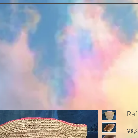
Raf
¥8,