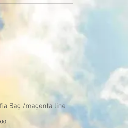
fia Bag /magenta line
800
ราคา