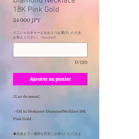
Diamond Necklace
18K Pink Gold
Prix
34 000 JPY
イニシャルチャームをお１つお選びいただき、
お答えください。 (facultatif)
0/120
Ajouter au panier
□Luz do amor□
・Oil in Herkimer DiamondNecklace 18K
Pink Gold
・
◆完成まで一週間を目安にお待ちいただきま