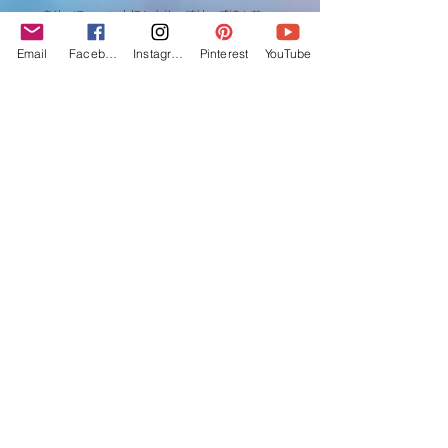
身体バランスに大切な肉体、精神、感情を整
え、三位一体のつながりに必要な
Email
Facebook
Instagram
Pinterest
YouTube
チャクラの活性に気づきを与えてくれると言わ
れます。
意識の奥底にある小宇宙へ到達するガイドとな
ってくれることから
ドリームクリスタルとも言われています。
・ダブル ターミネーテッド クォーツ ネックレ
ス
double terminated quartz
・画像の商品のクリスタルはイメージです。
・１つとして同じ石ではないことをご了承願い
ます。
■Luz do amor■
ルツ ド アモォはYEKIPE.のジュエリーシリー
ズ名称です。
"愛の光"/私たちは宇宙の中の光輝く尊い存在で