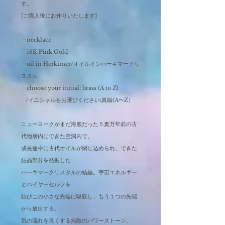
す。
[ご購入後にお作りいたします]
・necklace
・18K
Pink
Gold
・oil in Herkimer/オイルインハーキマークリ
スタル
・choose your initial: brass (A to Z)
/イニシャルをお選びください:真鍮(A〜Z）
ニューヨークがまだ海底だった５奥万年前の古
代地層内にできた空洞内で、
成長途中に古代オイルが閉じ込められ、できた
結晶部分を発掘した
ハーキマークリスタルの結晶。宇宙エネルギー
とハイヤーセルフを
結びこの小さな先端に吸収し、もう１つの先端
から放出する、
気の流れを良くする無敵のパワーストーン。