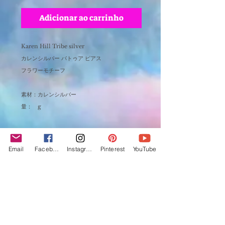
Adicionar ao carrinho
Karen Hill Tribe silver
カレンシルバー パトゥア ピアス
フラワーモチーフ
素材：カレンシルバー
量： g
乾燥地帯の高山、チベットからのルーツを持つ
カレン族は森林豊かな自然のビルマ、北タイエ
Email
Facebook
Instagram
Pinterest
YouTube
リアで植物と月や太陽と共に上手に向き合った
生活をしている民族です。地域に広がったそれ
ぞれのカレンが作り出す生活様式はさまざま
で、特にシルバーを扱うカレンの作品はとても
繊細なデザインで、形やモチーフには全ての意
味があり自然界への象徴とされるルーツや精霊