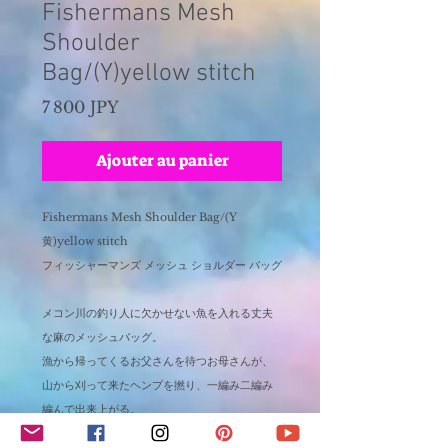
Fishermans Mesh
Shoulder
Bag/(Y)yellow stitch
Prix
7 800 JPY
Ajouter au panier
Fishermans Mesh Shoulder Bag/(Y
黄)yellow stitch
フィッシャーマンズ メッシュ ショルダー バッグ
メコン川の釣り人に欠かせない魚を入れる丈夫
な麻のメッシュバッグ。
漁から帰ってくるお父さんを待つお母さんが、
山から刈って来たヘンプを撚り、一編み二編み
編んで出来上がる。
木ノ実やハーブ、野菜を入れたり、お弁当を入