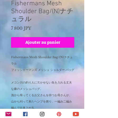
Fishermans Mesh
Shoulder Bag/(N)ナチ
ュラル
Prix
7 800 JPY
Ajouter au panier
Fishermans Mesh Shoulder Bag/(N)ナチュ
ラル
フィッシャーマンズ メッシュ ショルダー バッグ
メコン川の釣り人に欠かせない魚を入れる丈夫
な麻のメッシュバッグ。
漁から帰ってくるお父さんを待つお母さんが、
山から刈って来たヘンプを撚り、一編み二編み
編んで出来上がる。
木ノ実やハーブ、野菜を入れたり、お弁当を入