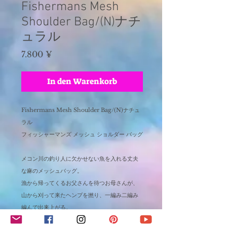
Fishermans Mesh
Shoulder Bag/(N)ナチ
ュラル
Preis
7.800 ¥
In den Warenkorb
Fishermans Mesh Shoulder Bag/(N)ナチュ
ラル
フィッシャーマンズ メッシュ ショルダー バッグ
メコン川の釣り人に欠かせない魚を入れる丈夫
な麻のメッシュバッグ。
漁から帰ってくるお父さんを待つお母さんが、
山から刈って来たヘンプを撚り、一編み二編み
編んで出来上がる。
木ノ実やハーブ、野菜を入れたり、お弁当を入