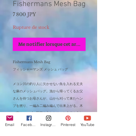
Fishermans Mesh Bag
Prix
7 800 JPY
Rupture de stock
Me notifier lorsque cet article est disponible
Fishermans Mesh Bag
フィッシャーマンズ メッシュ バッグ
メコン川の釣り人に欠かせない魚を入れる丈夫
な麻のメッシュバッグ。漁から帰ってくるお父
さんを待つお母さんが、山から刈って来たヘン
プを撚り、一編み二編み編んで出来上がる。木
ノ実やハーブ、野菜を入れたり、お弁当を入れ
たり...生活用途に欠かせない便利で丈夫なバッ
Email
Facebook
Instagram
Pinterest
YouTube
グ。昔のように手編みのメッシュバッグを作る
人もだんだん少なくなって今は貴重な存在で