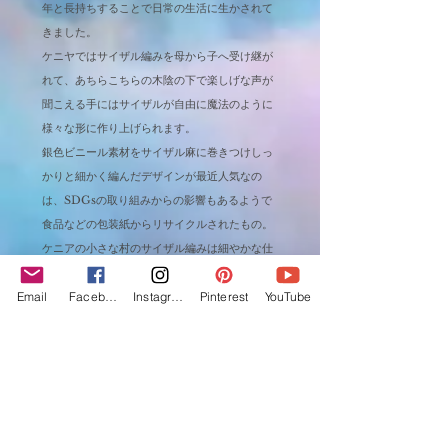
年と長持ちすることで日常の生活に生かされて
きました。
ケニヤではサイザル編みを母から子へ受け継が
れて、あちらこちらの木陰の下で楽しげな声が
聞こえる手にはサイザルが自由に魔法のように
様々な形に作り上げられます。
銀色ビニール素材をサイザル麻に巻きつけしっ
かりと細かく編んだデザインが最近人気なの
は、SDGsの取り組みからの影響もあるようで
食品などの包装紙からリサイクルされたもの。
ケニアの小さな村のサイザル編みは細やかな仕
上がりで人気です。
Email
Facebook
Instagram
Pinterest
YouTube
時間が許す限り編み続けられたサイザルの作品
たちの収入は、子供たちの学費に大いに役立つ
頼もしくも優しい手から生まれたカゴなので
す。
・シルバーリボンはリサイクルのため、使用部
分によって印象が変わる場合がございます。