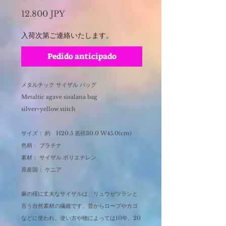
Precio
12.800 JPY
入荷次第ご連絡いたします。
Pedido anticipado
メタルチック サイザル バッグ
Metaltic agave sisalana bag
silver×yellow stitch
サイズ： 約 H20.5 底径30.0 W45.0(cm)
色柄： プラチナ
素材： サイザル ポリエチレン
原産国： ケニア
麻の様に丈夫なサイザルは、リュウゼツランと
言う自然素材の繊維です。昔からロープやカゴ
などに使われ、使い方や物によっては10年、20