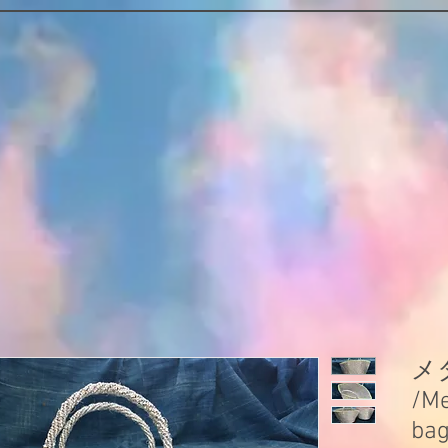
メ
/Me
bag