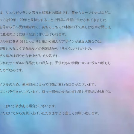
は、リュウゼツランと言う自然素材の繊維です。昔からロープやカゴなどに
っては10年、20年と長持ちすることで日常の生活に生かされてきました。
を母から子へ受け継がれて、あちらこちらの木陰の下で楽しげな声が聞こえ
に魔法のように様々な形に作り上げられます。
ザル麻に巻きつけしっかりと細かく編んだデザインが最近人気なのは、
の影響もあるようで食品などの包装紙からリサイクルされたもの。
ザル編みは細やかな仕上がりで人気です。
られたサイザルの作品たちの収入は、子供たちの学費に大いに役立つ頼もし
たカゴなのです。
イクルのため、使用部分によって印象が変わる場合がございます。
ズにバラ付きがございます。取っ手部分の左右のずれ等も不良品の対象では
・においが多少ある場合がございます。
いただいてからお買い上げいただきますよう宜しくお願い致します。