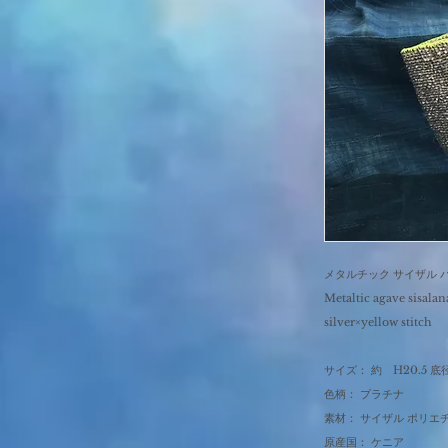
メタルチック サイザル 
Metaltic agave sisalan
silver×yellow stitch
サイズ： 約 H20.5 底径3
色柄： プラチナ
素材： サイザル ポリエ
原産国： ケニア