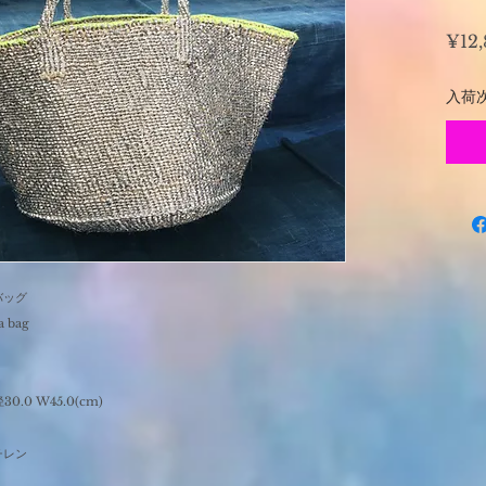
¥12
入荷
バッグ
a bag
0.0 W45.0(cm)
チレン