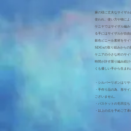
麻の様に丈夫なサイザル
使われ、使い方や物によ
ケニヤではサイザル編み
る手にはサイザルが自由
銀色ビニール素材をサイ
SDGsの取り組みから
ケニアの小さな村のサイ
時間が許す限り編み続け
くも優しい手から生まれ
・シルバーリボンはリサ
・手作り品の為、形サイ
ございません。
・バスケットの毛羽立ち
・以上の点を予めご了承