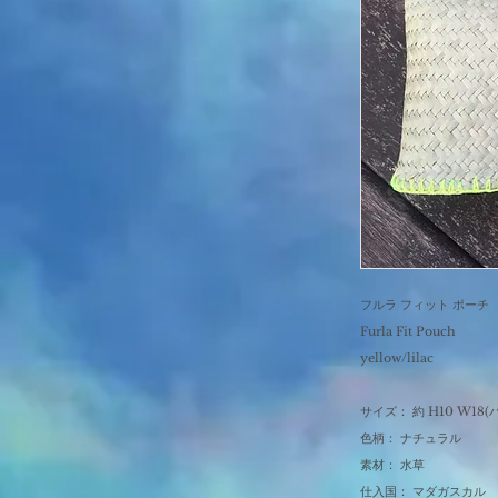
フルラ フィット ポーチ
Furla Fit Pouch
yellow/lilac
サイズ： 約 H10 W1
色柄： ナチュラル
素材： 水草
仕入国： マダガスカル