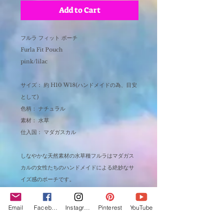
Add to Cart
フルラ フィット ポーチ
Furla Fit Pouch
pink/lilac
サイズ： 約 H10 W18(ハンドメイドの為、目安
として)
色柄： ナチュラル
素材： 水草
仕入国： マダガスカル
しなやかな天然素材の水草種フルラはマダガス
カルの女性たちのハンドメイドによる絶妙なサ
イズ感のポーチです。
大小２つを噛み合う様にすっぽりと合わせて作
り上げる事は１つでは不可能な事が可能にな
Email
Facebook
Instagram
Pinterest
YouTube
る! 縁起の良い道具とも言われ、様々なサイズ