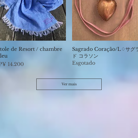
Visualização rápida
Visualização rápida
tole de Resort / chambre
Sagrado Coração/L♢サグ
leu
ド コラソン
Esgotado
reço
P¥ 14.200
Ver mais