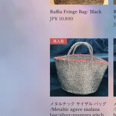
Visualização rápida
Raffia Fringe Bag/ Black
R
Preço
JP¥ 10.800
P
J
再入荷
Visualização rápida
メタルチック サイザル バッグ
/Metaltic agave sisalana
/
bag/silver×magenta stitch
b