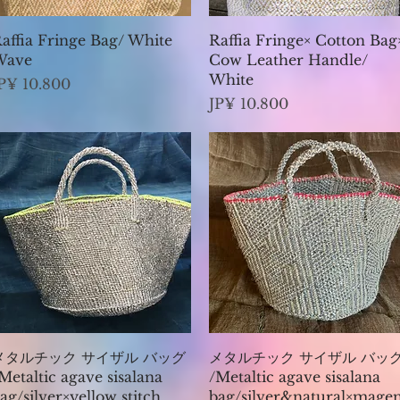
Visualização rápida
Visualização rápida
affia Fringe Bag/ White
Raffia Fringe× Cotton Bag
Wave
Cow Leather Handle/
White
reço
P¥ 10.800
Preço
JP¥ 10.800
Visualização rápida
Visualização rápida
メタルチック サイザル バッグ
メタルチック サイザル バッ
Metaltic agave sisalana
/Metaltic agave sisalana
ag/silver×yellow stitch
bag/silver&natural×mage