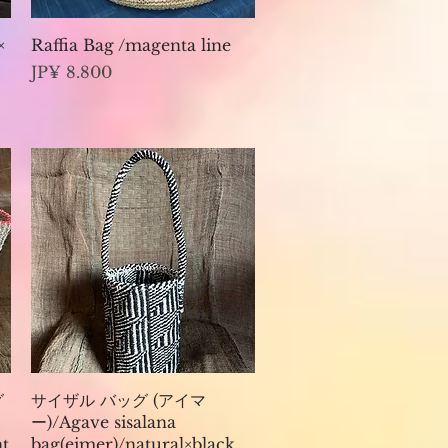
Visualização rápida
×
Raffia Bag /magenta line
Preço
JP¥ 8.800
Visualização rápida
グ
サイザル バッグ (アイマ
ー)/Agave sisalana
nt
bag(eimer)/natural×black