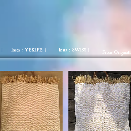
 |
Insta : YEKIPE. |
Insta : SWISS |
From Originato