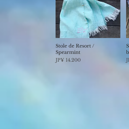
Visualização rápida
Stole de Resort /
S
Spearmint
b
Preço
P
JP¥ 14.200
J