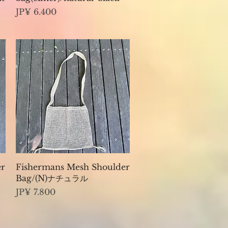
Preço
JP¥ 6.400
Visualização rápida
er
Fishermans Mesh Shoulder
Bag/(N)ナチュラル
Preço
JP¥ 7.800