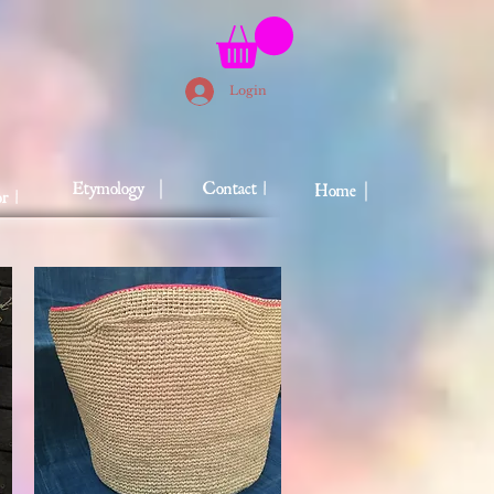
Login
Etymology ｜
Contact |
Home｜
r |