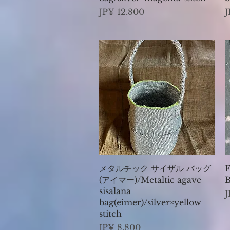
Preço
P
JP¥ 12.800
J
Visualização rápida
メタルチック サイザル バッグ
F
(アイマー)/Metaltic agave
B
sisalana
P
J
bag(eimer)/silver×yellow
stitch
Preço
JP¥ 8.800