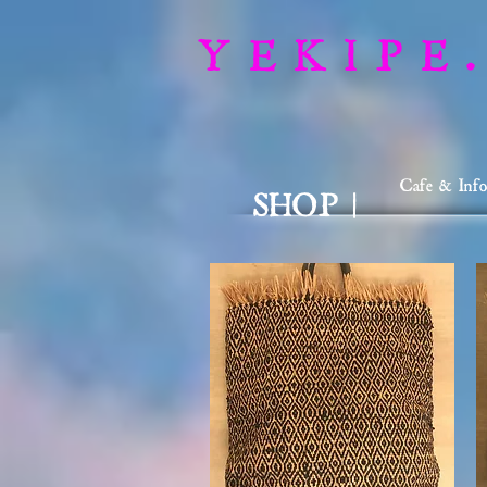
Y E K I P E .
Cafe & Info
SHOP |