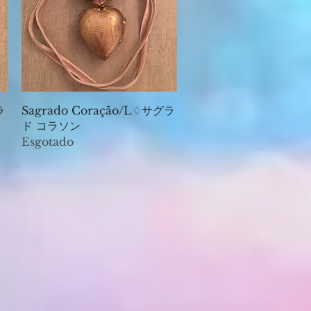
Visualização rápida
ラ
Sagrado Coração/L♢サグラ
ド コラソン
Esgotado