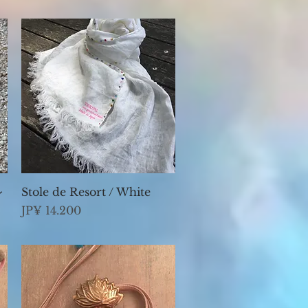
Visualização rápida
レ
Stole de Resort / White
Preço
JP¥ 14.200