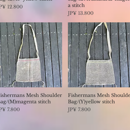
a stitch
reço
P¥ 12.800
Preço
JP¥ 13.800
Visualização rápida
Visualização rápida
ishermans Mesh Shoulder
Fishermans Mesh Should
ag/(M)magenta stitch
Bag/(Y)yellow stitch
reço
Preço
P¥ 7.800
JP¥ 7.800